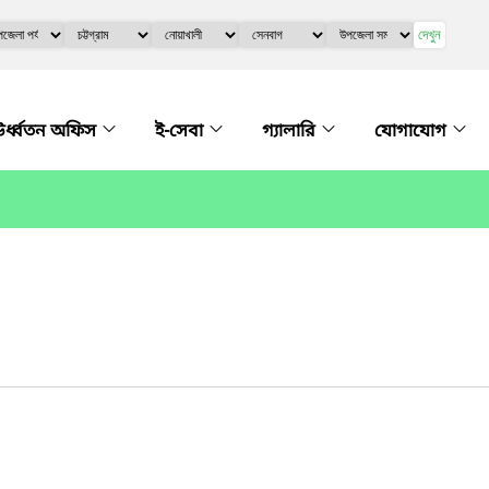
দেখুন
র্ধ্বতন অফিস
ই-সেবা
গ্যালারি
যোগাযোগ