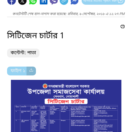
আপনার মতামত প্রদান করুন
কনটেন্টটি শেষ হাল-নাগাদ করা হয়েছে: রবিবার, ৯ সেপ্টেম্বর, ২০১৮ এ ১১:২৭ PM
সিটিজেন চার্টার 1
কন্টেন্ট: পাতা
ফাইল ১