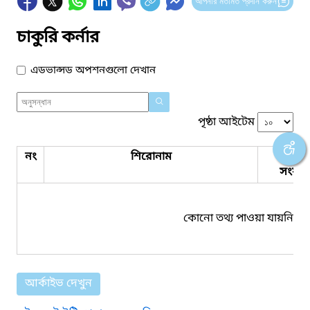
আপনার মতামত প্রদান করুন
চাকুরি কর্নার
এডভান্সড অপশনগুলো দেখান
পৃষ্ঠা আইটেম
নং
শিরোনাম
পিডিএ
সংযুক্ত
কোনো তথ্য পাওয়া যায়নি।
আর্কাইভ দেখুন